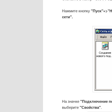
Нажмите кнопку
"Пуск"=>"Н
сети".
На значке
"Подключение по
выберите
"Свойства"
.