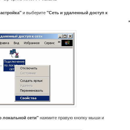
астройка"
и выберите
"Сеть и удаленный доступ к
 локальной сети"
нажмите правую кнопку мыши и