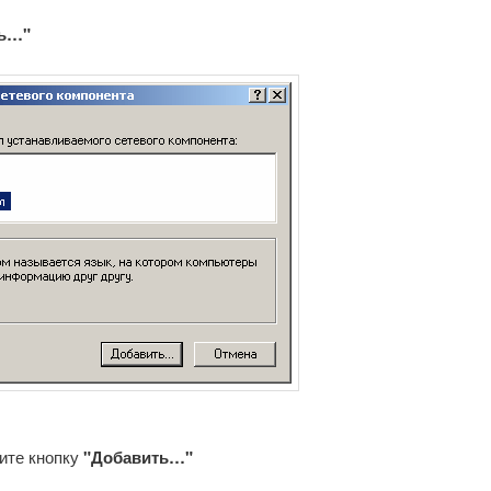
ть…"
ите кнопку
"Добавить…"