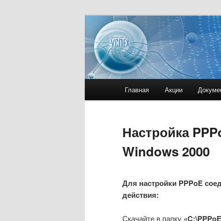
Сайт Домашне
Главное
Главная
Акции
Докуме
Перейти
меню
к
Настройка PPP
основному
Windows 2000
содержимому
Для настройки PPPoE сое
действия:
Скачайте в папку
«C:\PPPo