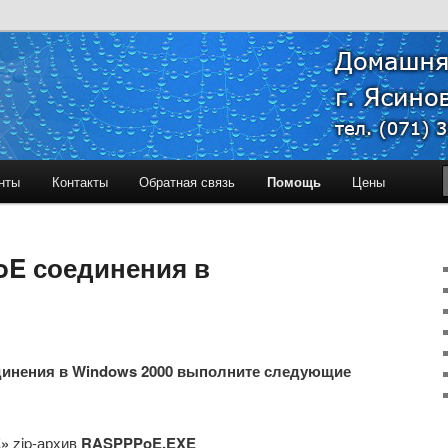
й сети "Успех"
нты
Контакты
Обратная связь
Помощь
Цены
oE соединения в
динения в Windows 2000 выполните следующие
E»
zip-архив
RASPPPoE.EXE